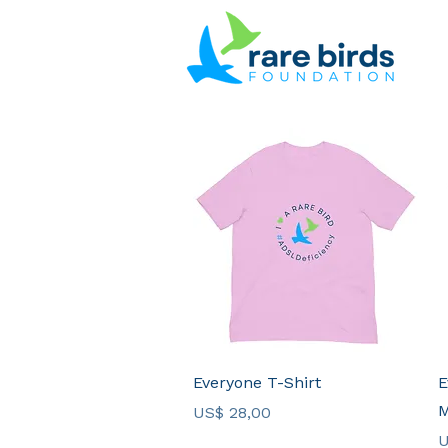
Visualização rápida
Everyone T-Shirt
E
M
Preço
US$ 28,00
P
U