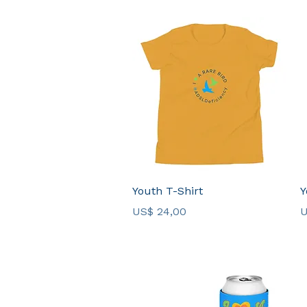
Visualização rápida
Youth T-Shirt
Y
Preço
P
US$ 24,00
U