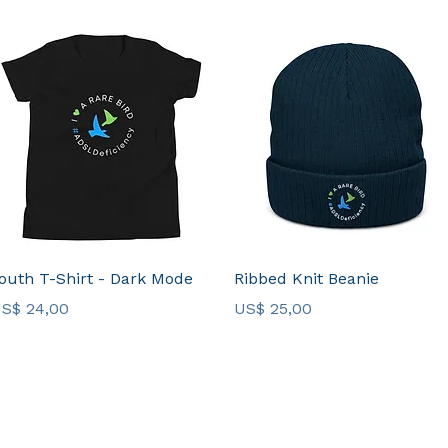
Visualização rápida
Visualização rápida
outh T-Shirt - Dark Mode
Ribbed Knit Beanie
reço
Preço
S$ 24,00
US$ 25,00