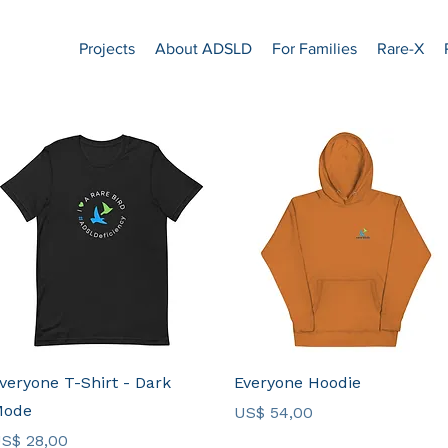
Projects
About ADSLD
For Families
Rare-X
Visualização rápida
Visualização rápida
veryone T-Shirt - Dark
Everyone Hoodie
ode
Preço
US$ 54,00
reço
S$ 28,00