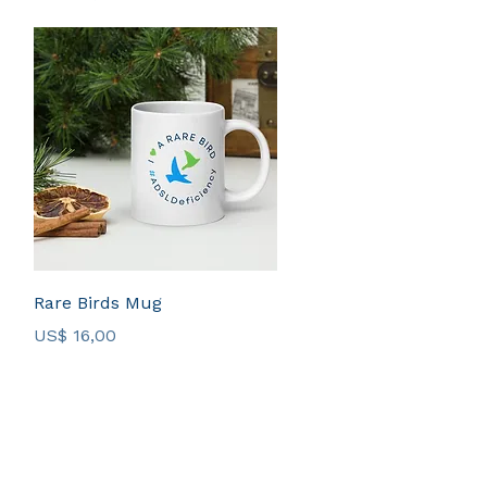
Visualização rápida
Rare Birds Mug
Preço
US$ 16,00